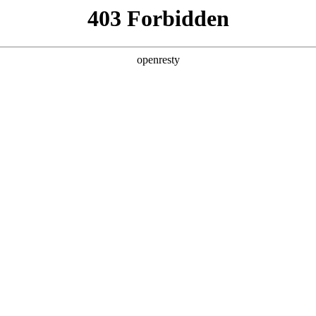
产品及服务
行业解决方案
合作伙伴
投资者关系
文简称“EVO真人数码”、“我们”和“我们的”）深知隐私对您的重要
隐私政策》（下文简称“本政策”）。本政策阐述了EVO真人数码如何处理您的
可能由EVO真人数码在补充政策中，或者在收集数据时提供的通知中
：